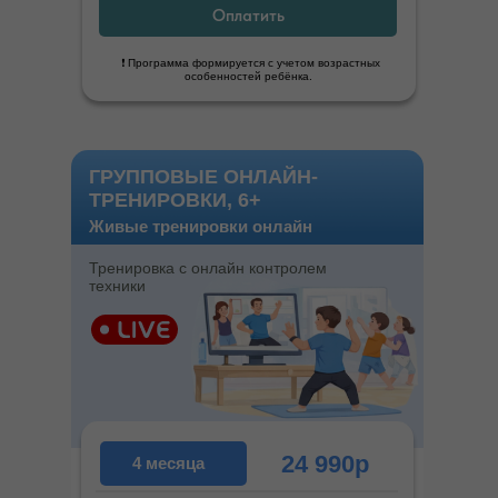
Оплатить
Записаться сейчас
❗️ Программа формируется с учетом возрастных
особенностей ребёнка.
ГРУППОВЫЕ ОНЛАЙН-
ТРЕНИРОВКИ, 6+
РЕЗУЛЬТАТЫ
Живые тренировки онлайн
(ДО/ПОСЛЕ)
Тренировка с онлайн контролем
техники
Лучший способ доказать эффективность
24 990р
4 месяца