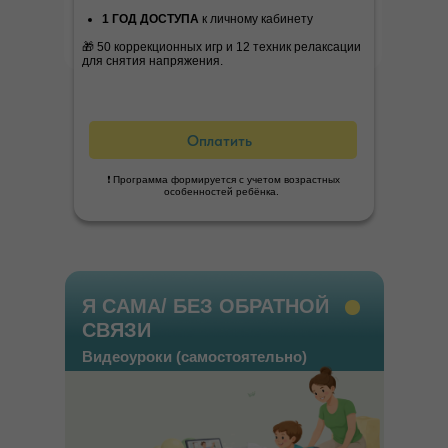
1 ГОД ДОСТУПА
к личному кабинету
Оставить заявку
🎁 50 коррекционных игр и 12 техник релаксации
для снятия напряжения.
Оплатить
УЗНАЛИ В ЭТИХ
❗️ Программа формируется с учетом возрастных
ИСТОРИЯХ СЕБЯ?
особенностей ребёнка.
Среди наших родителей много специалистов —
ортопедов, тренеров, массажистов, неврологов.
Многие приходили с запросом помочь своему
Я САМА/ БЕЗ ОБРАТНОЙ
ребенку, а затем осваивали нашу методологию, чтобы
СВЯЗИ
помогать другим детям.
Видеоуроки (самостоятельно)
Если вы работаете с детьми или только хотите этому
научиться — у нас есть отдельная образовательная
программа для специалистов с дипломом гособразца.