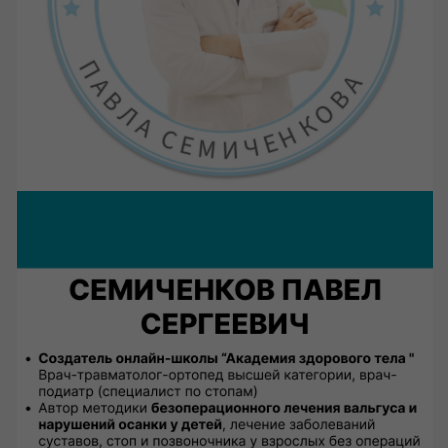
учитель физкультуры
массажист
учитель физкультуры
тренер карате
спортивный тренер
врач-невролог
специалист академии
Анастасия Копейкина - Тренер по детскому фитнесу, специалист
по двигательной коррекции
Анастасия