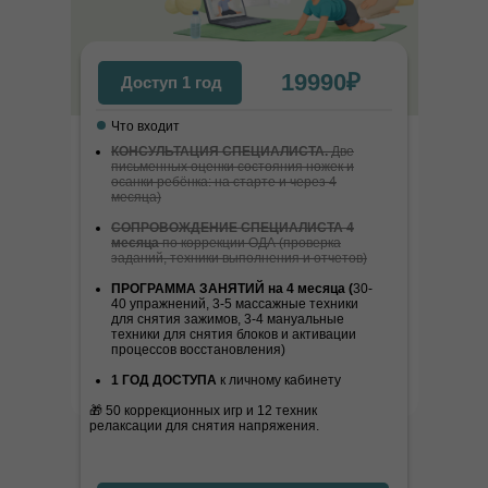
19990₽
Доступ 1 год
Обучение для специалистов
Что входит
КОНСУЛЬТАЦИЯ СПЕЦИАЛИСТА.
Две
письменных оценки состояния ножек и
осанки ребёнка: на старте и через 4
месяца)
СОПРОВОЖДЕНИЕ СПЕЦИАЛИСТА 4
месяца
по коррекции ОДА (проверка
заданий, техники выполнения и отчетов)
ПРОГРАММА ЗАНЯТИЙ на 4 месяца (
30-
40 упражнений, 3-5 массажные техники
А ЕСЛИ НИЧЕГО НЕ ДЕЛАТЬ?
для снятия зажимов, 3-4 мануальные
И ОСТАВИТЬ ВСЕ, КАК ЕСТЬ?
техники для снятия блоков и активации
процессов восстановления)
1 ГОД ДОСТУПА
к личному кабинету
САМО НИЧЕГО НЕ ПРОХОДИТ!
ЗДОРОВЬЕ ВАШЕГО РЕБЕНКА В ВАШИХ РУКАХ!
🎁 50 коррекционных игр и 12 техник
релаксации для снятия напряжения.