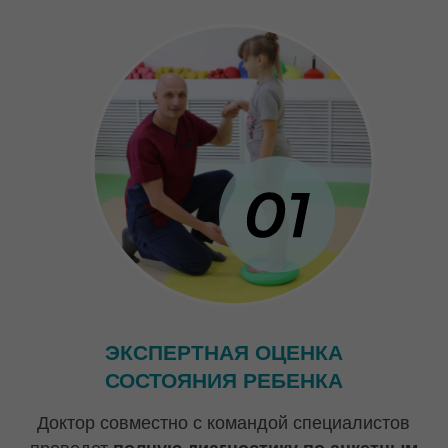
СОСТАВЛЕНИЕ ИНДИВИДУАЛЬНОЙ
ПРОГРАММЫ
Состоит из блоков разных специфических
направлений коррекции:
Массаж лечебный
Мануальная терапия
Психосоматическая коррекция и
релаксация
Двигательная коррекция
Игровое/общеразвивающее
Образовательное