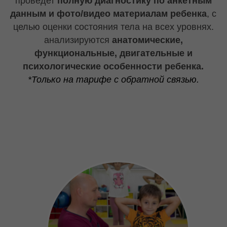
ОБУЧАЮЩИЕ
ВИДЕО
УРОКИ
Вся программа будет представлена
в видео
уроках для мамы.
Все техники мама может
освоить самостоятельно. Технику выполнения
курирует специалисты каждого направления
отдельно.