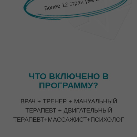
проведет
полную диагностику по анкетным
данным и фото/видео материалам ребенка
, с
целью оценки состояния тела на всех уровнях.
анализируются
анатомические,
функциональные, двигательные и
психологические особенности ребенка.
*Только на тарифе с обратной связью.