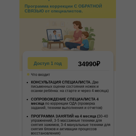
интегративной работе с детьми;
Программа коррекции С ОБРАТНОЙ
•⁠ ⁠изменила методику занятий, сделав
СВЯЗЬЮ от специалистов.
их более результативными;
•⁠ ⁠увеличила средний чек своих занятий
в 2 раза;
•⁠ ⁠начала собирать собственную
команду тренеров.
В эфире Анастасия поделилась:
•⁠ ⁠Как изменился ее подход к работе во время
34990₽
Доступ 1 год
и после обучения
•⁠ ⁠Почему специалист по двигательной
Что входит
коррекции востребован в любом городе
КОНСУЛЬТАЦИЯ СПЕЦИАЛИСТА.
Две
письменных оценки состояния ножек и
•⁠ ⁠Как новые знания помогли выйти на другой
осанки ребёнка: на старте и через 4 месяца)
уровень дохода
СОПРОВОЖДЕНИЕ СПЕЦИАЛИСТА 4
•⁠ ⁠С чего начать путь, если вы пока далеки от
месяца
по коррекции ОДА (проверка
заданий, техники выполнения и отчетов)
медицины
ПРОГРАММА ЗАНЯТИЙ на 4 месяца (
30-40
упражнений, 3-5 массажные техники для
снятия зажимов, 3-4 мануальные техники для
снятия блоков и активации процессов
восстановления)