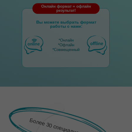
Онлайн формат = офлайн
результат!
Более 19 лет проверки методики
Вы можете выбрать формат
работы с нами:
*Онлайн
*Офлайн
Более 12000 детей получили
результат
*Совмещенный
Более 12 стран уже с нами
ЧТО ВКЛЮЧЕНО В