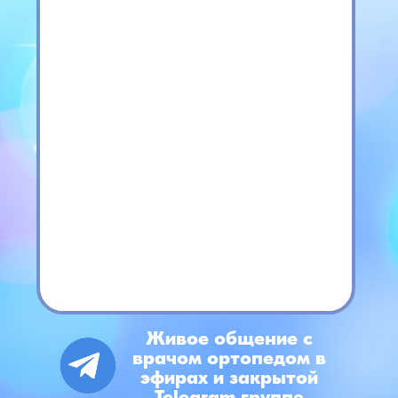
Живое общение с
врачом ортопедом в
эфирах и закрытой
Telegram группе