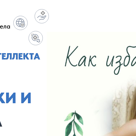
тела
ЕЛЛЕКТА
И И
А