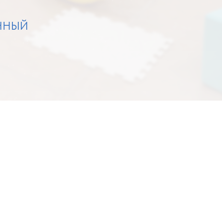
ННЫЙ
ки