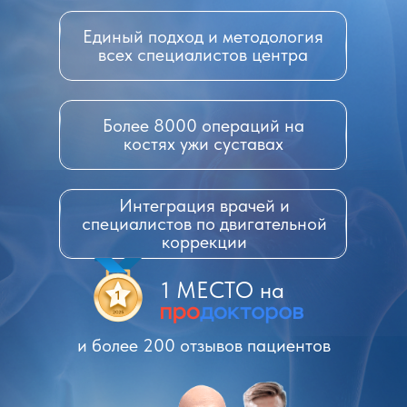
Единый подход и методология
Прошел обучение в
ведущих клиниках
всех специалистов центра
России,
Великобритании, Германии,
Италии, Швеции, Австрии, Турции
Более 8000 операций на
костях ужи суставах
Эксперт федеральных телеканалов и
СМИ
Интеграция врачей и
специалистов по двигательной
коррекции
1 МЕСТО на
и более 200 отзывов пациентов