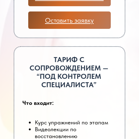
операцию и хотите восстановиться по
понятному плану, а не по случайным
советам из интернета.
Оставить заявку
❗На лекции разберём, что можно и нельзя
делать после операции, какие ошибки
тормозят восстановление и как
безопасно вернуться к движению.
ТАРИФ С
СОПРОВОЖДЕНИЕМ —
“ПОД КОНТРОЛЕМ
СПЕЦИАЛИСТА”
Что входит:
Курс упражнений по этапам
Видеолекции по
восстановлению