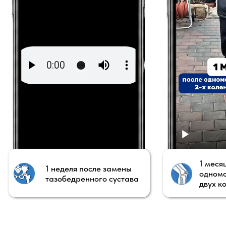
Что контролировать на каждом
этапе:
боль, отёк, воспаление,
нагрузку и др.
Как выстроить понятный маршрут
реабилитации после
эндопротезирования и вернуться к
движению без хаотичных упражнений
ОСТАВЬТЕ ЗАЯВКУ И ПОЛУЧИТЕ ЛЕКЦИЮ
ЧТО ВХОДИТ В
СОПРОВОЖДЕНИЕ
НА КУРСЕ?