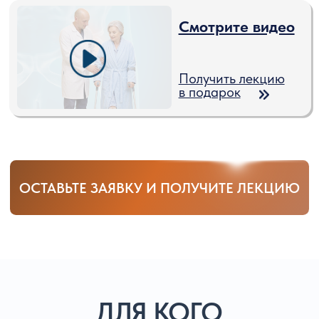
эндопротезирование тазобедренного или
коленного сустава в ближайшее время, а также
для тех, кто уже перенёс операцию.
❗Важно: если операция уже выполнена, с
момента эндопротезирования должно пройти
не более 2 месяцев.
ПОД КОНТРОЛЕМ СПЕЦИАЛИСТОВ
БЫСТРО, ЛЕГКО И ЭФФЕКТИВНО!
ВЫБРАТЬ ФОРМАТ РЕАБИЛИТАЦИИ