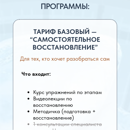
ПРОГРАММЫ:
Видеолекции
3
Что важно знать после
эндопротезирования и
каких ошибок избегать.
ТАРИФ БАЗОВЫЙ —
Практические упражнения
4
Комплексы распределены по
“САМОСТОЯТЕЛЬНОЕ
этапам восстановления.
ВОССТАНОВЛЕНИЕ”
Поддержка специалистов
Для тех, кто хочет разобраться сам
5
В форматах с сопровождением
можно задавать вопросы и
получать рекомендации
Что входит:
Hello world!
Курс упражнений по этапам
Видеолекции по
восстановлению
Методичка (подготовка +
восстановление)
1 консультации специалиста