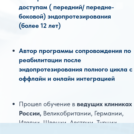
КАК ПРОХОДИТ
ОНЛАЙН-КУРС ПО
РЕАБИЛИТАЦИИ
Не просто набор упражнений, а понятный
маршрут восстановления после
эндопротезирования — с материалами,
рекомендациями и поддержкой специалистов
Личный кабинет
1
Все материалы курса
собраны в одном месте.
Этапы восстановления
2
От первых дней после
операции до уверенного
возвращения к активности.