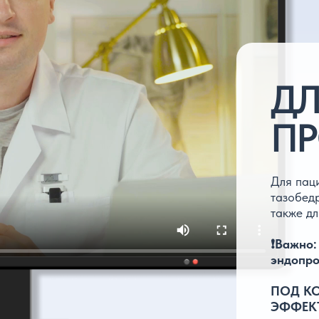
ДЛЯ К
ПРОГР
Для пациентов, план
тазобедренного или к
также для тех, кто уж
❗Важно: если операц
эндопротезирования 
ПОД КОНТРОЛЕМ С
ЭФФЕКТИВНО!
ВЫБРАТЬ Ф