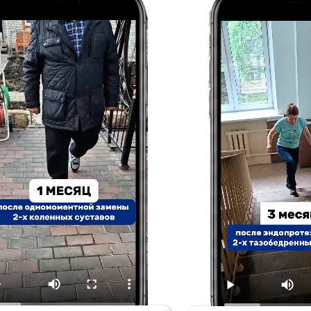
есяц после
3 месяца после замены дву
омоментной замены двух
тазобедренных суставов
енных суставов
КАК ВОССТАНОВИТЬ