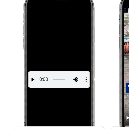
1 м
1 неделя после замены
одн
тазобедренного сустава
кол