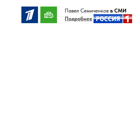
Павел Семиченков
в СМИ
Подробнее
Программа индивидуального сопров
комплексной коррекции детского те
- 3D КОРРЕКЦИЯ
ИСПРАВЬТЕ Н
И ОСАНКУ РЕБ