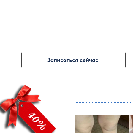
Под руководством врача ортопе
команды
специалистов Оздорови
Центра коррекции детского тела
Записаться сейчас!