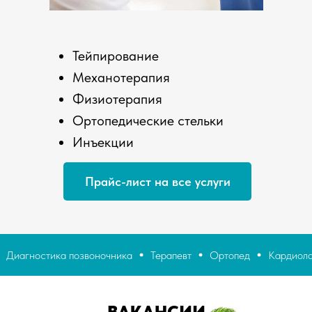
Тейпирование
Механотерапия
Физиотерапия
Ортопедические стельки
Инъекции
Прайс-лист на все услуги
позвоночника
Терапевт
Ортопед
Кардиолог
ЭКГ
Х