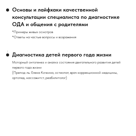
Основы и лайфхаки качественной
консультации специалиста по диагностике
ОДА и общения с родителями
*Примеры живых осмотров
*Ответы на частые вопросы и возражения
Диагностика детей первого года жизни
Моторный онтогенез и анализ состояния двигательного развития детей
первого года жизни
(Препод-ль: Елена Кочкина, остеопат, врач коррекционной медицины,
ортопед, массажитст, реабилитолог)