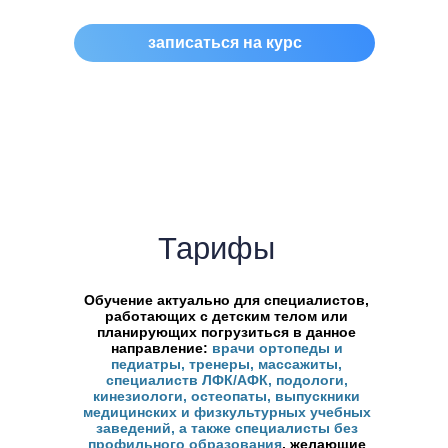
•⁠ ⁠С чего начать путь, если вы пока далеки от
медицины
записаться на курс
Оставить заявку
Тарифы
Обучение актуально для специалистов,
работающих с детским телом или
планирующих погрузиться в данное
направление:
врачи ортопеды и
педиатры, тренеры, массажиты,
специалиств ЛФК/АФК, подологи,
кинезиологи, остеопаты, выпускники
медицинских и физкультурных учебных
заведений, а также специалисты без
профильного образования
, желающие