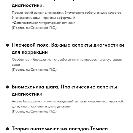
диагностики.
Практический аспект диагностики, биомеханика работы, анализ качества
биомеханики, виды и причины деформаций
+Дополнительная литература для изучения
(Препод-ль: Семиченков П.С.)
Плечевой пояс. Важные аспекты диагностики
для коррекции
Особенности биомеханики, способы влияния на процесс и межсуставные
связи
(Препод-ль: Семиченков П.С.)
Биомеханика шага. Практические аспекты
диагностики
Анализ биомеханики, причины нарушений, аспекты укорочения спиральной
цепи, углы отклонения и циклы движения
(Препод-ль: Семиченков П.С.)
Теория анатомических поездов Томаса