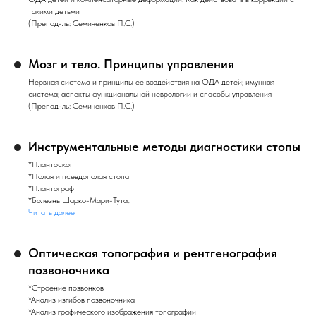
такими детьми
(Препод-ль: Семиченков П.С.)
Мозг и тело. Принципы управления
Нервная система и принципы ее воздействия на ОДА детей; имунная
система; аспекты функциональной неврологии и способы управления
(Препод-ль: Семиченков П.С.)
Инструментальные методы диагностики стопы
*Плантоскоп
*Полая и псевдополая стопа
*Плантограф
*Болезнь Шарко-Мари-Тута..
Читать далее
Оптическая топография и рентгенография
позвоночника
*Строение позвонков
*Анализ изгибов позвоночника
*Анализ графического изображения топографии