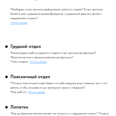
*Разберем, в чем причина деформаций шейного отдела? В чем причины
болей в шее, ухудшения кровообращение и ухудшения зрения у детей с
нарушением осанки?..
Читать далее
Грудной отдел
*Анализируем работу грудного отдела: в чем причина дисфункций?
*Анатомические и функциональные дисфункции?
* Как создать..
Читать далее
Поясничный отдел
*Почему поясничный отдел берет на себя нагрузку всех смежных зон и что
делать, чтобы не довести до протрузий, грыж и операций?
*Как работа..
Читать далее
Лопатки
*Как дисфункция лопаток влияет на сутулость и нарушение осанки? Почему