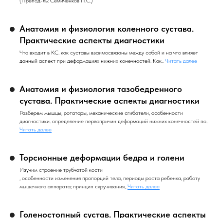
(Препод-ль: Семиченков П.С.)
Анатомия и физиология коленного сустава.
Практические аспекты диагностики
Что входит в КС. как суставы взаимосвязаны между собой и на что влияет
данный аспект при деформациях нижних конечностей. Как..
Читать далее
Анатомия и физиология тазобедренного
сустава. Практические аспекты диагностики
Разберем мышцы, ротаторы, механические сгибатели, особенности
диагностики. определение первопричин деформаций нижних конечностей по..
Читать далее
Торсионные деформации бедра и голени
Изучим строение трубчатой кости
, особенности изменения пропорций тела, периоды роста ребенка, работу
мышечного аппарата; принцип скручивания,..
Читать далее
Голеностопный сустав. Практические аспекты