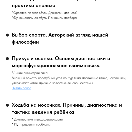
практика анализа
*Ортопедическая обувь. Для кого и для чего?
*Функциональная обувь. Принципы подбора
Выбор спорта. Авторский взгляд нашей
философии
Прикус и осанка. Основы диагностики и
морфофункциональная взаимосвязь.
*Линии симметрии лица.
Внешний осмотр: носогубный угол, контур лица, положение языка, наклон шеи,
удерживает холки: причина челюстно-лицевой системы..
Читать далее
Ходьба на носочках. Причины, диагностика и
тактика ведения ребёнка
* Диагностика и виды деформации
* Пути решения проблемы