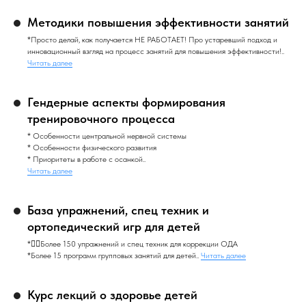
Методики повышения эффективности занятий
*Просто делай, как получается НЕ РАБОТАЕТ! Про устаревший подход и
инновационный взгляд на процесс занятий для повышения эффективности!..
Читать далее
Гендерные аспекты формирования
тренировочного процесса
* Особенности центральной нервной системы
* Особенности физического развития
* Приоритеты в работе с осанкой..
Читать далее
База упражнений, спец техник и
ортопедический игр для детей
*🤸‍♂️Более 150 упражнений и спец техник для коррекции ОДА
*Более 15 программ групповых занятий для детей..
Читать далее
Курс лекций о здоровье детей