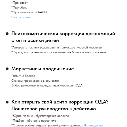
*Про спорт
*Про обувь
*Про иммунитет и БАДЫ..
Читать далее
Психосоматическая коррекция деформаций
стоп и осанки детей
*Авторские техники релаксации и психосоматической коррекции
*Игры для устранения психосоматических блоков и зажимов в теле.
Маркетинг и продвижение
Развитие бренда
Основы продвижение в соц сетях
Выбор рекламных площадок ниши коррекции ОДА
Как открыть свой центр коррекции ОДА?
Пошаговое руководство к действию
*Юридические и бухгалтерские аспекты
*Подбор и обучение персонала
*Основы работы отдела продаж/администратора...
Читать далее