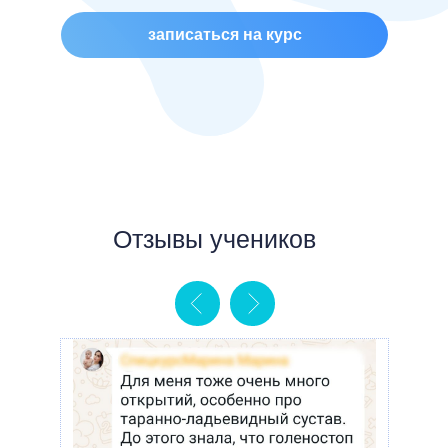
ОТЗЫВЫ ОТ
записаться на курс
СПЕЦИАЛИСТОВ
тренер по фитнесу
врач-ортопед
учитель физкультуры
массажист
учитель физкультуры
тренер карате
спортивный тренер
врач-невролог
Отзывы учеников
специалист академии