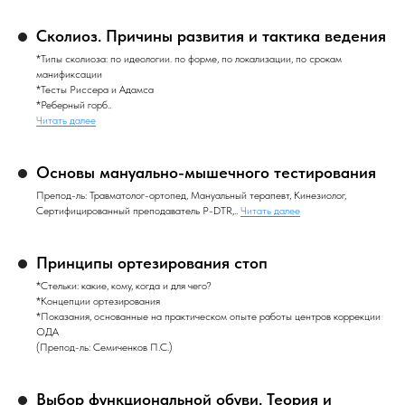
Сколиоз. Причины развития и тактика ведения
*Типы сколиоза: по идеологии. по форме, по локализации, по срокам
манификсации
*Тесты Риссера и Адамса
*Реберный горб..
Читать далее
Основы мануально-мышечного тестирования
Препод-ль: Травматолог-ортопед, Мануальный терапевт, Кинезиолог,
Сертифицированный преподаватель P-DTR,..
Читать далее
Принципы ортезирования стоп
*Стельки: какие, кому, когда и для чего?
*Концепции ортезирования
*Показания, основанные на практическом опыте работы центров коррекции
ОДА
(Препод-ль: Семиченков П.С.)
Выбор функциональной обуви. Теория и