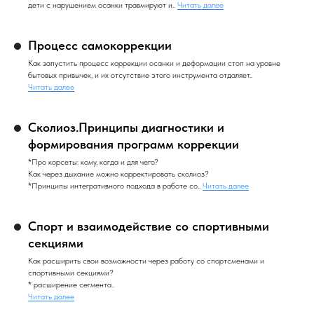
дети с нарушением осанки травмируют и..
Читать далее
Процесс самокоррекции
Как запустить процесс коррекции осанки и деформации стоп на уровне
бытовых привычек, и их отсутствие этого инструмента отдаляет..
Читать далее
Сколиоз.Принципы диагностики и
формирования программ коррекции
*Про корсеты: кому, когда и для чего?
Как через дыхание можно корректировать сколиоз?
*Принципы интегративного подхода в работе со..
Читать далее
Спорт и взаимодействие со спортивными
секциями
Как расширить свои возможности через работу со спортсменами и
спортивными секциями?
* расширение сегмента..
Читать далее