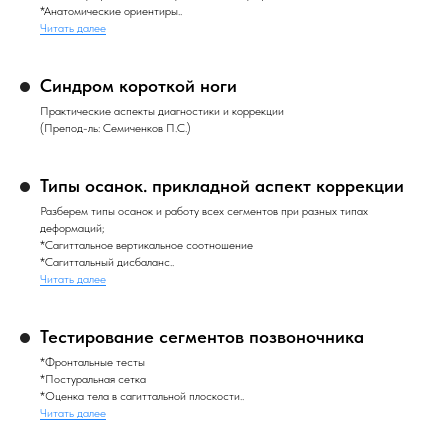
*Анатомические ориентиры..
Читать далее
Синдром короткой ноги
Практические аспекты диагностики и коррекции
(Препод-ль: Семиченков П.С.)
Типы осанок. прикладной аспект коррекции
Разберем типы осанок и работу всех сегментов при разных типах
деформаций;
*Сагиттальное вертикальное соотношение
*Сагиттальный дисбаланс..
Читать далее
Тестирование сегментов позвоночника
*Фронтальные тесты
*Постуральная сетка
*Оценка тела в сагиттальной плоскости..
Читать далее