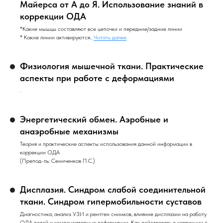
Майерса от А до Я. Использование знаний в
коррекции ОДА
*Какие мышцы составляют все цепочки и передние/задние линии
* Какие линии активируются..
Читать далее
Физиология мышечной ткани. Практические
аспекты при работе с деформациями
.
Энергетический обмен. Аэробные и
анаэробные механизмы
Теория и практические аспекты использования данной информации в
коррекции ОДА
(Препод-ль: Семиченков П.С.)
Дисплазия. Синдром слабой соединительной
ткани. Синдром гипермобильности суставов
Диагностика, анализ УЗИ и рентген снимков, влияние дисплазии на работу
ОДА детей и компенсаторные деформации. Как действовать в коррекции с