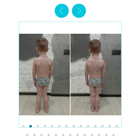
обучаться.
Пройдя курс, Анастасия:
•⁠ ⁠закрыла все пробелы в знаниях по
интегративной работе с детьми;
•⁠ ⁠изменила методику занятий, сделав
их более результативными;
•⁠ ⁠увеличила средний чек своих занятий
в 2 раза;
•⁠ ⁠начала собирать собственную
команду тренеров.
В эфире Анастасия поделилась:
•⁠ ⁠Как изменился ее подход к работе во время
и после обучения
•⁠ ⁠Почему специалист по двигательной
коррекции востребован в любом городе
•⁠ ⁠Как новые знания помогли выйти на другой
уровень дохода