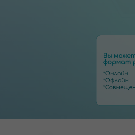
Вы може
формат р
*Онлайн
*Офлайн
*Совмеще
Более 
Более 12000 детей
получили результат