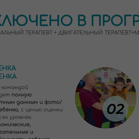
СОСТАВ
ПРОГРА
ндой
Состоит и
олную
направлен
 данным и фото/
Массаж 
а
, с целью оценки
Мануаль
овнях.
Психосо
ские,
Двигате
ьные и
Игрово
сти ребенка.
Образо
ной связью.
ПЕРСОН
ТРЕНЕРА
МАНУАЛ
дставлена
в видео
ТЕРАПЕВ
ики мама может
Технику
Каждый бл
циалисты каждого
сертифици