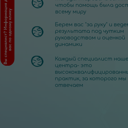
В
ы
с
п
е
ц
и
а
л
и
с
т
?
И
н
ф
о
р
м
а
ц
и
я
д
л
я
в
а
с
п
о
о
д
н
о
м
у
к
л
и
к
у
чтобы помощь была дост
всему миру
Берем вас "за руку" и веде
результата под чутким
руководством и оценкой
динамики
Каждый специалист наше
центра- это
высококвалифицированн
практик, за которого мы
отвечаем