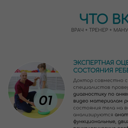
ЭКСПЕРТНАЯ ОЦЕНКА
СОСТОЯНИЯ РЕБЕНКА
Доктор совместно с кома
специалистов проведет
п
диагностику по анкетным
видео материалам ребенк
состояния тела на всех ур
анализируются
анатомиче
функциональные, двигател
психологические особенно
*Только на тарифе с обрат
ОБУЧАЮЩИЕ
ВИДЕО
УРОКИ
Вся программа будет пре
уроках для мамы.
Все техн
освоить самостоятельно. 
выполнения курирует спе