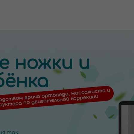
е ножки и
бёнка
одством врача ортопеда, массажиста и
руктора по двигательной коррекции
я так,