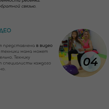
нашего Оз
помогает 
И
ОГРАММЫ
пециалиста по
ейшим