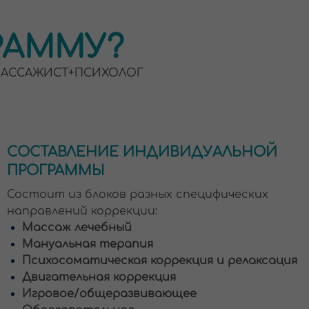
ЛЕНИЕ ИНДИВИДУАЛЬНОЙ
ММЫ
з блоков разных специфических
ий коррекции:
лечебный
ная терапия
матическая коррекция и релаксация
льная коррекция
е/общеразвивающее
вательное
АЛЬНОЕ СОПРОВОЖДЕНИЕ
 - РЕАБИЛИТОЛОГА,
ЬНОГО И ДВИГАТЕЛЬНОГО
ТА И МАССАЖИСТА
ок работы
курирует
рованный специалист-практик