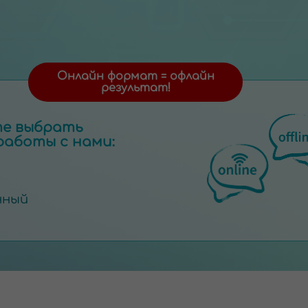
Онлайн формат = офлайн
результат!
те выбрать
аботы с нами:
нный
30 специалистов
Более 19 лет проверки
методики