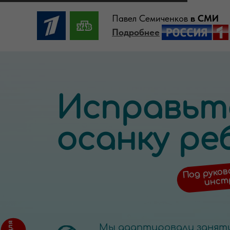
Павел Семиченков
в СМИ
Подробнее
Исправьт
осанку ре
Под руков
инст
Мы адаптировали заняти