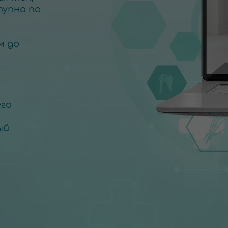
упна по
м до
го
ый