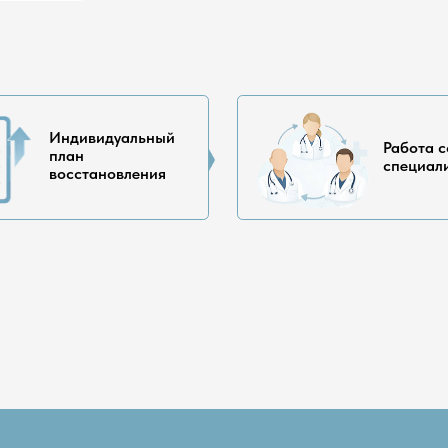
аши специалисты
и инструкторы, работающие в единой системе:
иченков Павел
геевич
авматолог ортопед высшей
ии