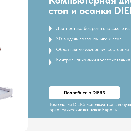
Технология DIERS используется в ведущих
ортопедических клиниках Европы
Индивидуальный
Работа со
план
специалистом
восстановления