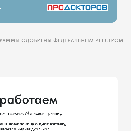
таем
 ищем причину.
ую диагностику,
идуальная
1000
+
обращений в месяц