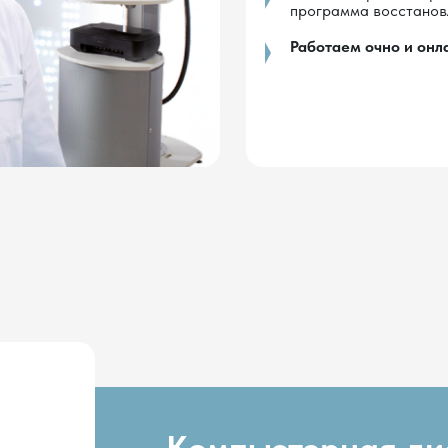
Компьютерная диагност
стоп и осанки DIERS
Диагностика без рентгеновского излучения
3D-модель позвоночника и стоп
Объективные измерения состояния тела
Контроль динамики восстановления
Подробнее о DIERS