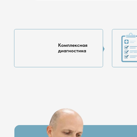
Н
Врачи 
Стаж 19 лет
Сем
Сер
Врач-тр
категор