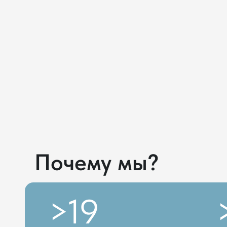
Почему мы?
>
19
>
1
пациентов, 
лет проверки эффективности
методологии на практике
ДЕЯТЕЛЬНОСТЬ ВЕДЁТСЯ НА ОСНОВЕ МЕДИЦИНСК